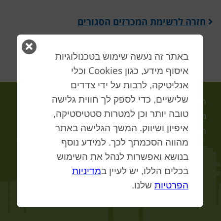
חזרה לרשימת המכרזים הסגורים
סגור
באתר זה נעשה שימוש בטכנולוגיות
חלון
Cookies
איסוף מידע, כגון
וכלי
אנליטיקה, לרבות על ידי צדדים
שלישיים, כדי לספק לך חווית גלישה
ראשי
אודות
תחומי פעילות
טובה יותר וכן למטרות סטטיסטיקה,
מכרזים פתוחים
צור קשר
מדיניות פרטיות
איפיון ושיווק. המשך הגלישה באתר
הצהרת נגישות
חוק חופש המידע
מפת האתר
מהווה הסכמתך לכך. למידע נוסף
בנושא ואפשרות לנהל את השימוש
© 2026
הרשות לפיתוח כלכלי תל אביב-יפו בע"מ
. כל הזכויות שמורות.
בכלים הללו, יש לעיין ב
מדיניות
Website by
Volle'
הפרטיות
שלנו.