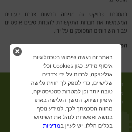
במסגרת פרויקט זה מניחה הרשות צנרת ייעודית
המשמשת את חברות התקשורת להנחת סיבים אופטיים
עבור השירותים המסופקים על ידן.
הפרויקט הינו פרויקט מתמשך.
סגור
באתר זה נעשה שימוש בטכנולוגיות
חלון
Cookies
איסוף מידע, כגון
וכלי
אנליטיקה, לרבות על ידי צדדים
שלישיים, כדי לספק לך חווית גלישה
ראשי
אודות
תחומי פעילות
טובה יותר וכן למטרות סטטיסטיקה,
מכרזים פתוחים
צור קשר
מדיניות פרטיות
איפיון ושיווק. המשך הגלישה באתר
הצהרת נגישות
חוק חופש המידע
מפת האתר
מהווה הסכמתך לכך. למידע נוסף
בנושא ואפשרות לנהל את השימוש
© 2026
הרשות לפיתוח כלכלי תל אביב-יפו בע"מ
. כל הזכויות שמורות.
בכלים הללו, יש לעיין ב
מדיניות
Website by
Volle'