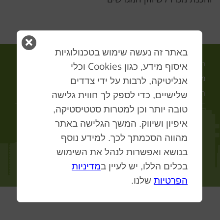
סגור
באתר זה נעשה שימוש בטכנולוגיות
חלון
ראשי
אודות
תחומי פעילות
Cookies
איסוף מידע, כגון
וכלי
מכרזים פתוחים
צור קשר
מדיניות פרטיות
אנליטיקה, לרבות על ידי צדדים
הצהרת נגישות
חוק חופש המידע
מפת האתר
שלישיים, כדי לספק לך חווית גלישה
טובה יותר וכן למטרות סטטיסטיקה,
© 2026
הרשות לפיתוח כלכלי תל אביב-יפו בע"מ
איפיון ושיווק. המשך הגלישה באתר
. כל הזכויות שמורות.
Website by
Volle'
מהווה הסכמתך לכך. למידע נוסף
בנושא ואפשרות לנהל את השימוש
בכלים הללו, יש לעיין ב
מדיניות
הפרטיות
שלנו.