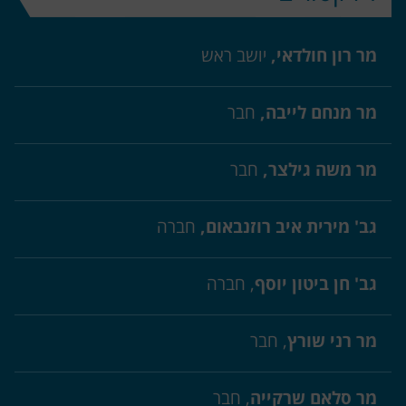
מר רון חולדאי,
יושב ראש
מר מנחם לייבה,
חבר
מר משה גילצר,
חבר
גב' מירית איב רוזנבאום,
חברה
גב' חן ביטון יוסף
, חברה
מר רני שורץ
, חבר
מר סלאם שרקייה
, חבר