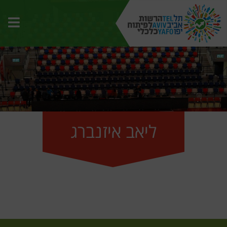
תפרי
האת
ליאב איזנברג