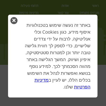
ראשי
אודות
תחומי פעילות
מכרזים פתוחים
צור קשר
מדיניות פרטיות
סגור
הצהרת נגישות
חוק חופש המידע
מפת האתר
באתר זה נעשה שימוש בטכנולוגיות
חלון
Cookies
איסוף מידע, כגון
וכלי
© 2026
הרשות לפיתוח כלכלי תל אביב-יפו בע"מ
. כל הזכויות שמורות.
אנליטיקה, לרבות על ידי צדדים
Website by
Volle'
שלישיים, כדי לספק לך חווית גלישה
טובה יותר וכן למטרות סטטיסטיקה,
איפיון ושיווק. המשך הגלישה באתר
מהווה הסכמתך לכך. למידע נוסף
בנושא ואפשרות לנהל את השימוש
בכלים הללו, יש לעיין ב
מדיניות
הפרטיות
שלנו.