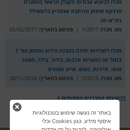
מכרז לביצוע עבודות הקבלן הראשי במסגרת
פרויקט שיפוץ והרחבת אצטדיון בלומפילד
בת"א-יפו
מס. מכרז:
1/2017 |
פורסם בתאריך:
05/02/2017
מכרז לשכירות יחידה במבנה הידוע כמחסן מס' 1
בנמל יפו למטרות תרבות, בידור, בילוי, מסחר,
פנאי, תיירות, נופש, שייט וספורט
מס. מכרז:
7/2016 |
פורסם בתאריך:
20/11/2016
לרשימת המכרזים הפתוחים
סגור
באתר זה נעשה שימוש בטכנולוגיות
חלון
Cookies
איסוף מידע, כגון
וכלי
אנליטיקה, לרבות על ידי צדדים