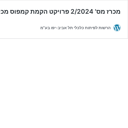
מכרז מס' 2/2024 פרויקט הקמת קמפוס מכללת אפקה – המכללה האקדמית להנדסה במרחב "אורות" תל אביב – יפו
הרשות לפיתוח כלכלי תל אביב-יפו בע"מ